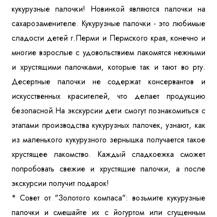
кукурузные палочки! Новинкой являются палочки на
Куда бы Вы хотели отправиться?
сахарозаменителе. Кукурузные палочки - это любимые
сладости детей г.Перми и Пермского края, конечно и
многие взрослые с удовольствием лакомятся нежными
и хрустящими палочками, которые так и тают во рту.
Десертные палочки не содержат консервантов и
искусственных красителей, что делает продукцию
безопасной.На экскурсии дети смогут познакомиться с
Я даю согласие на
обработку персональных данных
и
ознакомлен
с политикой компании в отношении
этапами производства кукурузных палочек, узнают, как
обработки персональных данных
из маленького кукурузного зернышка получается такое
хрустящее лакомство. Каждый сладкоежка сможет
Отправить
попробовать свежие и хрустящие палочки, а после
экскурсии получит подарок!
* Совет от "Золотого компаса": возьмите кукурузные
палочки и смешайте их с йогуртом или сгущенным