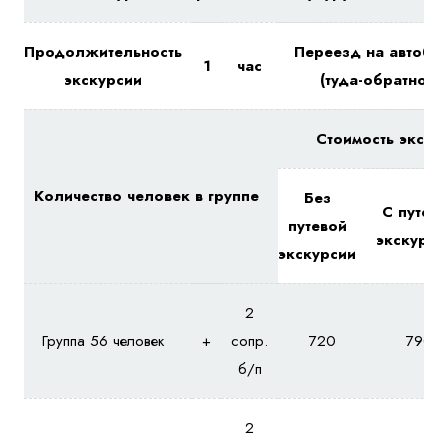
Продолжительность
Переезд на автобу
1
час
экскурсии
(туда-обратно)
Стоимость экску
Количество человек в группе
Без
С путев
путевой
экскурси
экскурсии
2
Группа 56 человек
+
сопр.
720
790
б/п
2