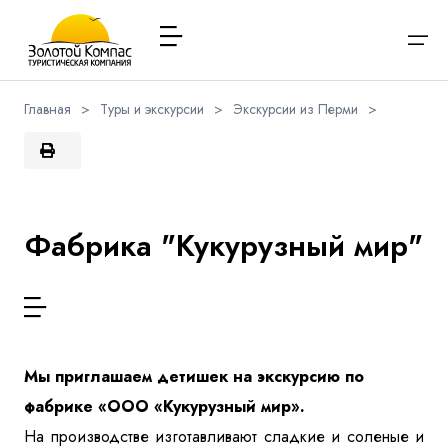
Главная
>
Туры и экскурсии
>
Экскурсии из Перми
>
О компании
Варианты заезда
Обратная связь
Наличие мест в туре
Выберите соц.сеть
Через ВК
Вход / Регистрация
Расписание туров
Фабрика "Кукурузный мир"
Туры и экскурсии
Вконтакте
Whatsapp
Viber
Я даю согласие на
обработку персональных данных
и
ознакомлен
с политикой компании в отношении
Имя
обработки персональных данных
Туристам
Телеграм
Заказ автобуса
Мы приглашаем детишек на экскурсию по
Телефон
Контакты
фабрике «ООО «Кукурузный мир».
На производстве изготавливают сладкие и соленые и