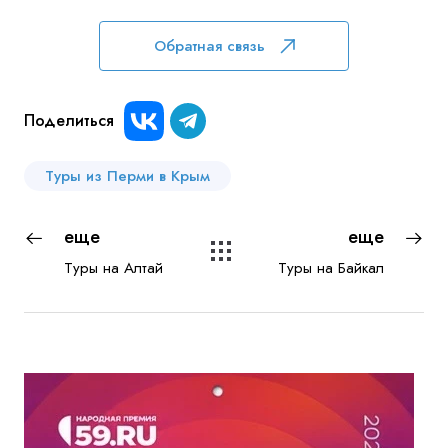
Куда бы Вы хотели отправиться?
Обратная связь
Поделиться
Туры из Перми в Крым
еще
еще
Я даю согласие на
обработку персональных данных
и
ознакомлен
с политикой компании в отношении
Туры на Алтай
Туры на Байкал
обработки персональных данных
Отправить