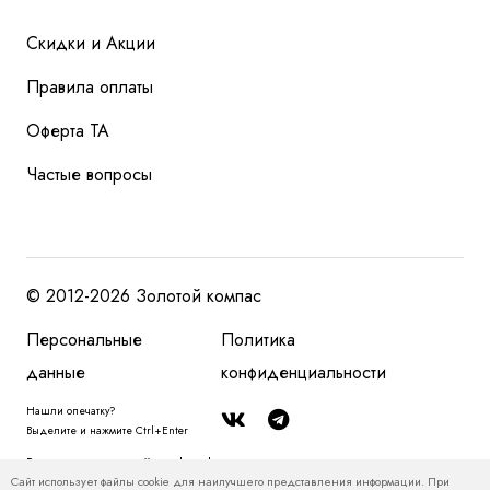
Скидки и Акции
Правила оплаты
Оферта ТА
Частые вопросы
© 2012-2026 Золотой компас
Персональные
Политика
данные
конфиденциальности
Нашли опечатку?
Выделите и нажмите Ctrl+Enter
Размещенная на сайте zolotoy-kompas.ru информация, в том числе, о
Сайт использует файлы cookie для наилучшего представления информации. При
туристских продуктах и ценах на туристские продукты, относится