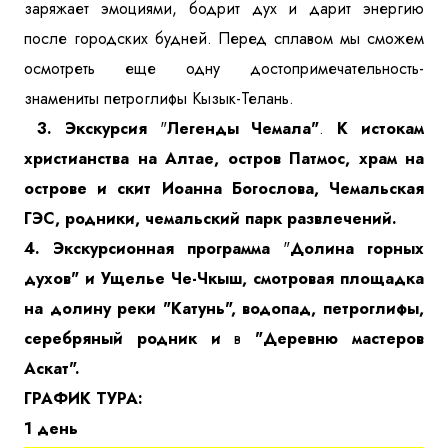
заряжает эмоциями, бодрит дух и дарит энергию
после городских будней. Перед сплавом мы сможем
осмотреть еще одну достопримечательность-
знамениты петроглифы Кызык-Телань.
3.
Экскурсия
"
Легенды Чемала"
.
К истокам
христианства на Алтае, остров Патмос, храм на
острове и скит Иоанна Богослова, Чемальская
ГЭС, родники, чемальский парк развлечений.
4. Экскурсионная программа
"
Долина горных
духов" и Ущелье Че-Чкыш, смотровая площадка
на долину реки "Катунь", водопад, петроглифы,
серебряный родник и
в
"Деревню мастеров
Аскат".
ГРАФИК ТУРА:
1 день