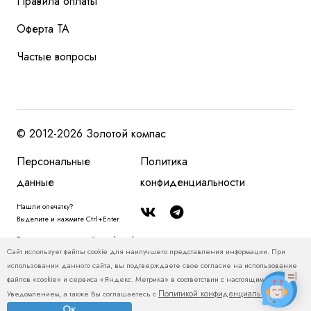
Правила оплаты
Оферта ТА
Частые вопросы
© 2012-2026 Золотой компас
Персональные
Политика
данные
конфиденциальности
Нашли опечатку?
Выделите и нажмите Ctrl+Enter
Размещенная на сайте zolotoy-kompas.ru информация, в том числе, о
Сайт использует файлы cookie для наилучшего представления информации. При
туристских продуктах и ценах на туристские продукты, относится
использовании данного сайта, вы подтверждаете свое согласие на использование
исключительно к рекламным и справочно-информационным материалам и
файлов «cookie» и сервиса «Яндекс. Метрика» в соответствии с настоящим
не является публичной офертой. Пожалуйста, уточняйте у менеджеров
Политикой конфиденциальности
Уведомлением, а также Вы соглашаетесь с
.
актуальные цены и условия.
Ок