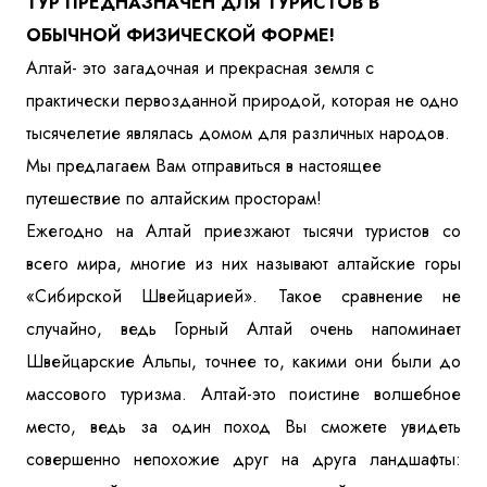
ТУР ПРЕДНАЗНАЧЕН ДЛЯ ТУРИСТОВ В
Куда бы Вы хотели отправиться?
ОБЫЧНОЙ ФИЗИЧЕСКОЙ ФОРМЕ!
Алтай- это загадочная и прекрасная земля с
практически первозданной природой, которая не одно
тысячелетие являлась домом для различных народов.
Мы предлагаем Вам отправиться в настоящее
путешествие по алтайским просторам!
Ежегодно на Алтай приезжают тысячи туристов со
всего мира, многие из них называют алтайские горы
Я даю согласие на
обработку персональных данных
и
ознакомлен
с политикой компании в отношении
обработки персональных данных
«Сибирской Швейцарией». Такое сравнение не
случайно, ведь Горный Алтай очень напоминает
Швейцарские Альпы, точнее то, какими они были до
Отправить
массового туризма. Алтай-это поистине волшебное
место, ведь за один поход Вы сможете увидеть
совершенно непохожие друг на друга ландшафты: